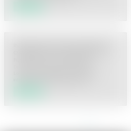
Lire la suite
INTERDICTION DE POSE D’ENSEIGNES
COMMERCIALES EN FAÇADE PAR LE
RÈGLEMENT DE COPROPRIÉTÉ
Droit commercial
/
Baux commerciaux
La clause d’un règlement de copropriété
interdisant la pose d’enseignes en fa...
Lire la suite
<<
<
1
2
3
4
5
6
7
>
>>