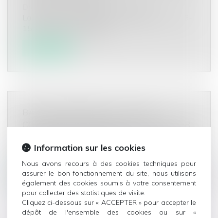
Droit commercial
/
Baux commerciaux
La loi Pinel, en ce qu’elle a modifié l’article L. 145-
15 du code de commerce...
Lire la suite
BAIL PROFESSIONNEL : DURÉE,
CONTENU ET FIN DU BAIL - CAPITAL.FR
Droit commercial
/
Baux commerciaux
Le “bail à usage professionnel” est un contrat de
Information sur les cookies
location destiné aux profes...
Nous avons recours à des cookies techniques pour
assurer le bon fonctionnement du site, nous utilisons
Lire la suite
également des cookies soumis à votre consentement
pour collecter des statistiques de visite.
Cliquez ci-dessous sur « ACCEPTER » pour accepter le
dépôt de l'ensemble des cookies ou sur «