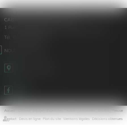
CABINET LEBOUCHER AVOCATS
1 Rue Général Maureilhan - 34000 MONTPELLIER
Tél :
04 34 81 66 30
NOUS CONTACTER
NOUS LOCALISER
Accueil
Cabinet
Équipe
Expertises
Actus
Honoraires
Médias / Presse
Contact
Devis en ligne
Plan du site
Mentions légales
Décisions obtenues
Articles