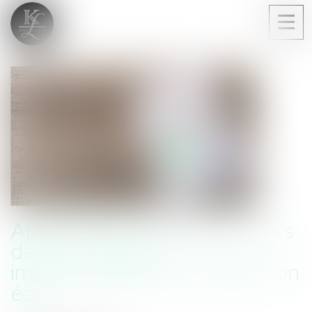
Ouvri
le
men
Application aux baux en cours
de la loi Pinel et
imprescriptibilité du réputé non
écrit