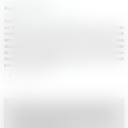
Publié le :
06/01/2021
Droit commercial
/
Baux commerciaux
Source :
www.dalloz-actualite.fr
La loi Pinel, en ce qu’elle a modifié l’article L. 145-15 du
code de commerce afin de prévoir le caractère non écrit
des clauses ayant pour effet de faire échec aux
dispositions des articles L. 145-37 et L. 145-41 du code
de commerce, est applicable aux baux en cours. L’action
tendant à voir réputer non écrites de telles clauses n’est
pas soumise à prescription...
Lire la suite
APPLICATION AUX BAUX EN COURS DE
LA LOI PINEL ET IMPRESCRIPTIBILITÉ DU
RÉPUTÉ NON ÉCRIT