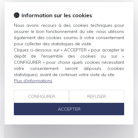
Information sur les cookies
PARASITISME ÉCONOMIQUE :
Nous avons recours à des cookies techniques pour
DERNIÈRES PRÉCISIONS
assurer le bon fonctionnement du site, nous utilisons
JURISPRUDENTIELLES !
également des cookies soumis à votre consentement
pour collecter des statistiques de visite.
Droit commercial
/
Droit de la concurrence
Cliquez ci-dessous sur « ACCEPTER » pour accepter le
Le parasitisme consiste, pour un opérateur
dépôt de l'ensemble des cookies ou sur «
économique, à se placer dans le si...
CONFIGURER » pour choisir quels cookies nécessitant
votre consentement seront déposés (cookies
Lire la suite
statistiques), avant de continuer votre visite du site.
Plus d'informations
CONFIGURER
REFUSER
ACCEPTER
CONSEILLER EN INVESTISSEMENTS :
UNE INFORMATION FLOUE ENGAGE SA
RESPONSABILITÉ
Droit commercial
/
Droit de la concurrence