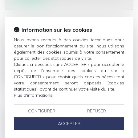
Information sur les cookies
ESCROQUERIE SUR INTERNET : QUELS
Nous avons recours à des cookies techniques pour
SONT LES RECOURS ?
assurer le bon fonctionnement du site, nous utilisons
Droit de la consommation
également des cookies soumis à votre consentement
Investissements financiers trop avantageux, faux
pour collecter des statistiques de visite.
site de vente, phishing… Les...
Cliquez ci-dessous sur « ACCEPTER » pour accepter le
dépôt de l'ensemble des cookies ou sur «
Lire la suite
CONFIGURER » pour choisir quels cookies nécessitant
votre consentement seront déposés (cookies
statistiques), avant de continuer votre visite du site.
Plus d'informations
CONFIGURER
REFUSER
OBLIGATION D’INFORMATION ET DE
ACCEPTER
CONSEIL : LE VENDEUR DOIT PRENDRE
EN COMPTE LES CARACTÉRISTIQUES