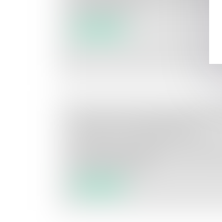
les prestations q...
Lire la suite
CALCUL DU TAUX D’INTÉRÊT D’U
FAVEUR DU CONSOMMATEUR
Droit de la consommation
Des époux ayant souscrit un prêt immobili
banque demandent l’a...
Lire la suite