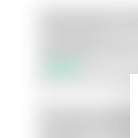
DÉFAUT DE DÉLIVRANCE : LE VE
S'EXONÉRER DE RESPONSABILITÉ
CLAUSE LE PRÉVOIT
Droit immobilier
/
Droit de la propriété
L’acte de vente d’une maison d’habitation 
maison est raccordée...
Lire la suite
SOUS-TRAITANCE IRRÉGULIÈRE E
RESPONSABILITÉ DU MAÎTRE D’
Droit immobilier
/
Droit de la construction
Pour pouvoir bénéficier de son droit à pai