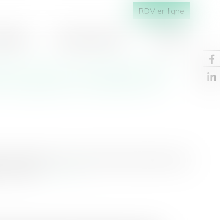
RDV en ligne
RAIRES
MÉDIAS / PRESSE
CONTACT
ons d'euros d'amende pour
n française en matière de
 millions d’euros à cause des clauses abusives qu’il
a son site...
Lire la suite