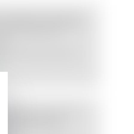
 SEPTEMBRE 2019 HARMONISE
S DE SÉCURITÉ CONCERNANT DE
DUITS DESTINÉS AUX
URS
mation
orme et harmonisation de rédaction de
n...
MNÉ A 4 MILLIONS D'EUROS
R NON RESPECT DE LA
RANÇAISE EN MATIÈRE DE