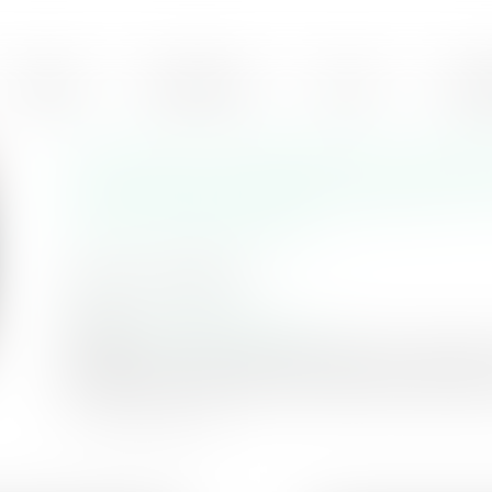
ÉQUIPE
EXPERTISES
ACTUS
HONO
Amazon condamné a 4 milli
non respect de la législatio
clauses abusives
Publié le :
27/09/2019
Droit de la consommation
Source :
www.larevuedudigital.com
Amazon vient d’être condamné à payer une amende de 4
applique aux commerçants qui vendent leurs produits vi