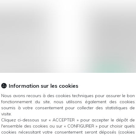
NDEUR NE PEUT
UN DÉCRET DE
 MÊME SI UNE
LES EXIGENCE
NOMBREUX PRO
CONSOMMATE
stipule que la
Droit de la consom
Modifications de f
divers décrets porta
Lire la suite
Information sur les cookies
Nous avons recours à des cookies techniques pour assurer le bon
fonctionnement du site, nous utilisons également des cookies
soumis à votre consentement pour collecter des statistiques de
T
AMAZON CONDA
visite.
Cliquez ci-dessous sur « ACCEPTER » pour accepter le dépôt de
ŒUVRE
D'AMENDE POU
l'ensemble des cookies ou sur « CONFIGURER » pour choisir quels
LÉGISLATION F
cookies nécessitant votre consentement seront déposés (cookies
ement direct pour