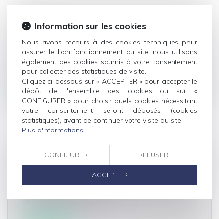
Information sur les cookies
PASSERELLE RELIANT DEUX MAISONS À
TRAVERS UNE VOIE COMMUNALE
Nous avons recours à des cookies techniques pour
Droit immobilier
/
Droit de la construction
assurer le bon fonctionnement du site, nous utilisons
Une passerelle reliant deux maisons d’habitation
également des cookies soumis à votre consentement
implique de respecter les di...
pour collecter des statistiques de visite.
Cliquez ci-dessous sur « ACCEPTER » pour accepter le
dépôt de l'ensemble des cookies ou sur «
Lire la suite
CONFIGURER » pour choisir quels cookies nécessitant
votre consentement seront déposés (cookies
statistiques), avant de continuer votre visite du site.
Plus d'informations
LES PROPRIÉTAIRES PEUVENT
CONFIGURER
REFUSER
AUGMENTER LEURS LOYERS DE 0,46 %
ACCEPTER
Droit immobilier
/
Baux d'habitation
Au troisième trimestre 2020, l’indice de référence
des loyers s’établit à 130...