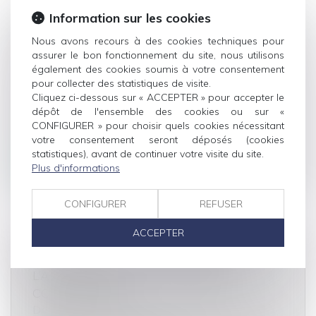
Information sur les cookies
DESTRUCTION PARTIELLE DU LOCAL
Nous avons recours à des cookies techniques pour
LOUÉ : LES LIMITES DE L’ARTICLE 1722
assurer le bon fonctionnement du site, nous utilisons
également des cookies soumis à votre consentement
DU CODE CIVIL FACE AU DÉFAUT
pour collecter des statistiques de visite.
D’ENTRETIEN
Cliquez ci-dessous sur « ACCEPTER » pour accepter le
Droit commercial
/
Baux commerciaux
dépôt de l'ensemble des cookies ou sur «
Selon l’article 1722 du Code civil, si pendant la
CONFIGURER » pour choisir quels cookies nécessitant
durée du bail, la chose lou...
votre consentement seront déposés (cookies
statistiques), avant de continuer votre visite du site.
Lire la suite
Plus d'informations
CONFIGURER
REFUSER
ACCEPTER
DU NOUVEAU SUR LA DURÉE DE
L’AUTORISATION D’EXPLOITATION
COMMERCIALE !
Droit commercial
/
Droit de la distribution