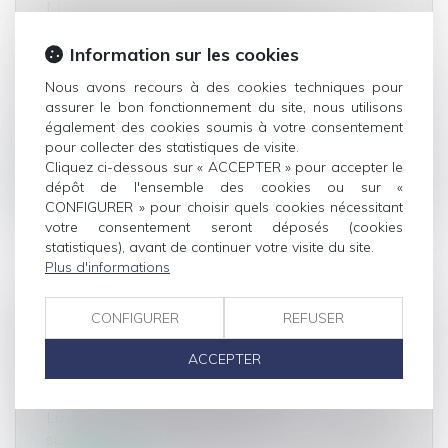
MODIFICATIONS TEMPORAIRES DE
RECETTE ET DÉROGATIONS
Information sur les cookies
D’ÉTIQUETAGE LIÉES À LA CRISE EN
UKRAINE
Nous avons recours à des cookies techniques pour
Droit de la consommation
assurer le bon fonctionnement du site, nous utilisons
La crise en Ukraine et en Russie affecte
également des cookies soumis à votre consentement
pour collecter des statistiques de visite.
l’approvisionnement de l'industrie a...
Cliquez ci-dessous sur « ACCEPTER » pour accepter le
dépôt de l'ensemble des cookies ou sur «
Lire la suite
CONFIGURER » pour choisir quels cookies nécessitant
votre consentement seront déposés (cookies
statistiques), avant de continuer votre visite du site.
Plus d'informations
CONFIGURER
REFUSER
QUELLES SOLUTIONS POUR LES
PROPRIÉTAIRES FACE À DES
ACCEPTER
LOCATAIRES INDÉLICATS ?
Droit immobilier
/
Baux d'habitation
La ministre du Logement apporte des précisions
sur les solutions proposées au...