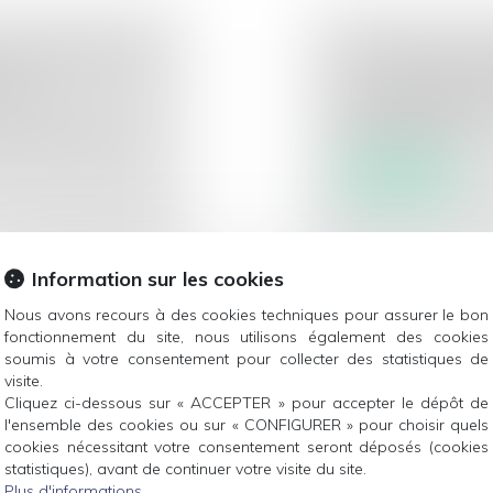
IL, DIMINUTION
LA RÉNOVATIO
SION
Droit immobilier
/
Dr
Le secteur du bâtime
France la prem...
entionnée au bail
Lire la suite
Information sur les cookies
Nous avons recours à des cookies techniques pour assurer le bon
fonctionnement du site, nous utilisons également des cookies
 QUE LE
FRAUDE AU CP
soumis à votre consentement pour collecter des statistiques de
ÉRIMÈTRE
VERSER 3,06 M
visite.
DÉPÔTS ET CO
Cliquez ci-dessous sur « ACCEPTER » pour accepter le dépôt de
l'ensemble des cookies ou sur « CONFIGURER » pour choisir quels
Droit de la consom
cookies nécessitant votre consentement seront déposés (cookies
tre de l’installation
Un organisme de fo
statistiques), avant de continuer votre visite du site.
millions d’euros à la..
Plus d'informations