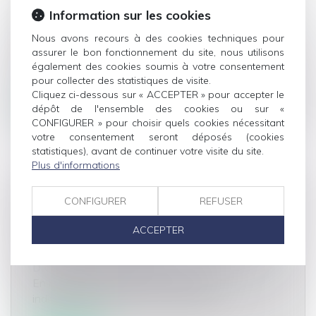
RÉTRACTATION DU PROFESSIONNEL
Information sur les cookies
Droit de la consommation
/
Pratiques
Nous avons recours à des cookies techniques pour
commerciales
assurer le bon fonctionnement du site, nous utilisons
Les dispositions protectrices du Code de la
également des cookies soumis à votre consentement
consommation relatives aux contra...
pour collecter des statistiques de visite.
Cliquez ci-dessous sur « ACCEPTER » pour accepter le
Lire la suite
dépôt de l'ensemble des cookies ou sur «
CONFIGURER » pour choisir quels cookies nécessitant
votre consentement seront déposés (cookies
statistiques), avant de continuer votre visite du site.
Plus d'informations
SOUS-TRAITANCE ET GARANTIE DE
CONFIGURER
REFUSER
PAIEMENT : LA COUR DE CASSATION
ACCEPTER
CONFIRME LA RESPONSABILITÉ DU
DIRIGEANT DE DROIT
Droit immobilier
/
Droit de la construction
En matière de construction de maisons
individuelles, l’article L 241-9 du Cod...