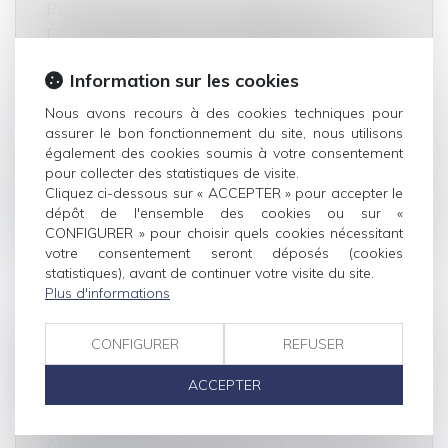
PLATE-FORME DE COMMERCE
ÉLECTRONIQUE : PAS D'OBLIGATION
PRÉ-CONTRACTUELLE DE FOURNIR AU
Information sur les cookies
CONSOMMATEUR UN NUMÉRO DE
TÉLÉPHONE
Nous avons recours à des cookies techniques pour
Droit de la consommation
assurer le bon fonctionnement du site, nous utilisons
également des cookies soumis à votre consentement
La société Amazon EU propose la vente de divers
pour collecter des statistiques de visite.
produits, exclusivement par l...
Cliquez ci-dessous sur « ACCEPTER » pour accepter le
dépôt de l'ensemble des cookies ou sur «
Lire la suite
CONFIGURER » pour choisir quels cookies nécessitant
votre consentement seront déposés (cookies
statistiques), avant de continuer votre visite du site.
Plus d'informations
CONFIGURER
REFUSER
L’USAGER DU SERVICE PUBLIC N’EST
PAS UN CONSOMMATEUR LIÉ PAR UN
ACCEPTER
CONTRAT
Droit de la consommation
Aux termes de l’article L. 218-2 du Code de la