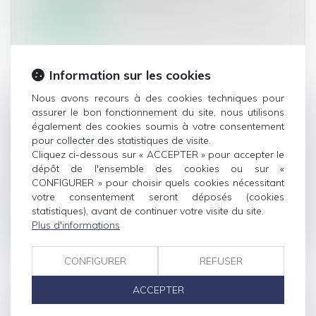
Lire la suite
Information sur les cookies
Nous avons recours à des cookies techniques pour
ACTION DES COPROPRIÉTAIRES D’UN
assurer le bon fonctionnement du site, nous utilisons
également des cookies soumis à votre consentement
IMMEUBLE VENDU EN L’ÉTAT FUTUR
pour collecter des statistiques de visite.
D’ACHÈVEMENT
Cliquez ci-dessous sur « ACCEPTER » pour accepter le
Droit immobilier
/
Copropriété
dépôt de l'ensemble des cookies ou sur «
L’acquéreur d'un immeuble bénéficie du concours
CONFIGURER » pour choisir quels cookies nécessitant
de l’action en garantie décen...
votre consentement seront déposés (cookies
statistiques), avant de continuer votre visite du site.
Lire la suite
Plus d'informations
CONFIGURER
REFUSER
ACCEPTER