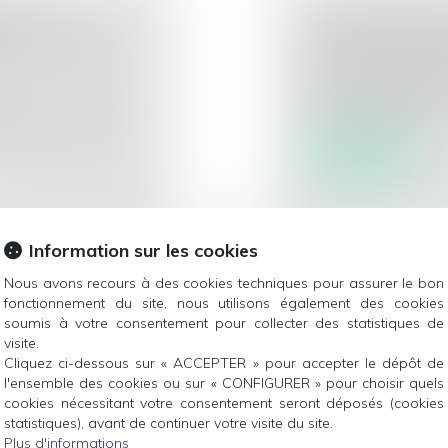
NT LA
LE DÉBROUSSA
GE DÉCENNAL
SUR LES ANNO
Droit immobilier
/
Ce
Pour mémoire, depu
vente (ou de mise...
écennale contenue
Lire la suite
Information sur les cookies
Nous avons recours à des cookies techniques pour assurer le bon
fonctionnement du site, nous utilisons également des cookies
L LOUÉ : LES
DU NOUVEAU S
soumis à votre consentement pour collecter des statistiques de
DE CIVIL FACE
L’AUTORISATIO
visite.
Droit commercial
/
D
Cliquez ci-dessous sur « ACCEPTER » pour accepter le dépôt de
Le décret du 30 déc
l'ensemble des cookies ou sur « CONFIGURER » pour choisir quels
cookies nécessitant votre consentement seront déposés (cookies
et la convergenc...
t la durée du bail,
statistiques), avant de continuer votre visite du site.
Plus d'informations
Lire la suite