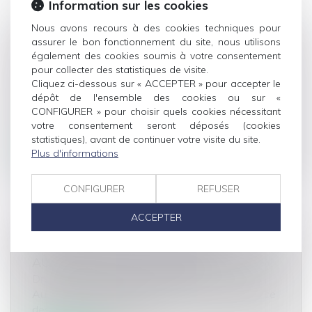
Information sur les cookies
Nous avons recours à des cookies techniques pour
VIOLENCES À L’ÉGARD DES AGENTS DU
assurer le bon fonctionnement du site, nous utilisons
également des cookies soumis à votre consentement
BAILLEUR SOCIAL PAR LE FILS DU
pour collecter des statistiques de visite.
LOCATAIRE
Cliquez ci-dessous sur « ACCEPTER » pour accepter le
Droit immobilier
/
Baux d'habitation
dépôt de l'ensemble des cookies ou sur «
Par un arrêt rendu en formation plénière, la Cour
CONFIGURER » pour choisir quels cookies nécessitant
de cassation juge que c'est...
votre consentement seront déposés (cookies
statistiques), avant de continuer votre visite du site.
Lire la suite
Plus d'informations
CONFIGURER
REFUSER
ACCEPTER
LES PROPRIÉTAIRES PEUVENT
AUGMENTER LEURS LOYERS DE 0,46 %
Droit immobilier
/
Baux d'habitation
Au troisième trimestre 2020, l’indice de référence
des loyers s’établit à 130...