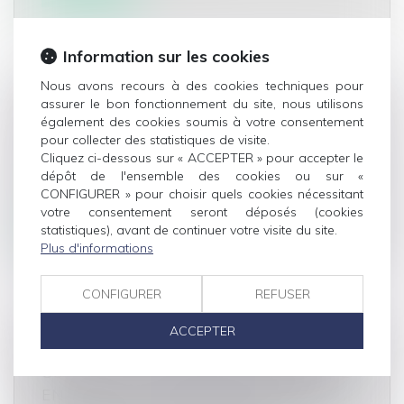
Information sur les cookies
Nous avons recours à des cookies techniques pour
assurer le bon fonctionnement du site, nous utilisons
ESCROQUERIE SUR INTERNET : QUELS
également des cookies soumis à votre consentement
SONT LES RECOURS ?
pour collecter des statistiques de visite.
Droit de la consommation
Cliquez ci-dessous sur « ACCEPTER » pour accepter le
Investissements financiers trop avantageux, faux
dépôt de l'ensemble des cookies ou sur «
site de vente, phishing… Les...
CONFIGURER » pour choisir quels cookies nécessitant
votre consentement seront déposés (cookies
statistiques), avant de continuer votre visite du site.
Lire la suite
Plus d'informations
CONFIGURER
REFUSER
ACCEPTER
OBLIGATION D’INFORMATION ET DE
CONSEIL : LE VENDEUR DOIT PRENDRE
EN COMPTE LES CARACTÉRISTIQUES