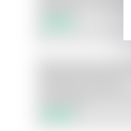
Pour des travaux de rénovation, le proprié
édifié en vertu...
Lire la suite
DÉFAUT DE DÉCLARATION D’UNE 
MAÎTRISE D’ŒUVRE CONFIÉE À UN
OPPOSABILITÉ AU TIERS LÉSÉ
Droit immobilier
/
Droit de la construction
L’omission dans la déclaration d’une missi
d’œuvre, confiée à u...
Lire la suite