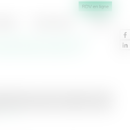
RDV en ligne
RAIRES
MÉDIAS / PRESSE
CONTACT
 achevés au permis de
nditionnelle du permis
idité bénéficie de la faculté de demander à l’autorité
on que la construction que ce permis autorise ne soit
et initial par leur nature ou leur ampleur ne remettent
re la suite