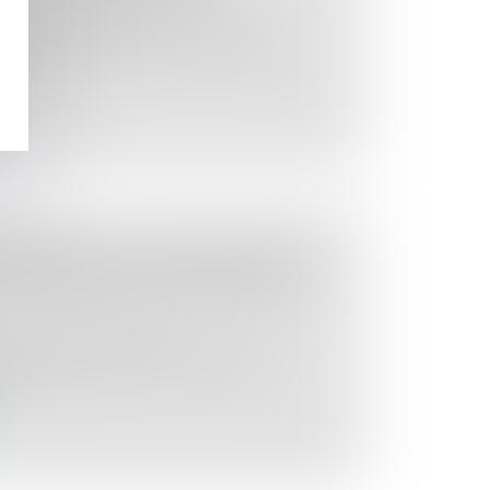
oit de la construction
n confirme par deux arrêts, rendus le
ê...
IMMATÉRIEL DOIT ÊTRE RÉPARÉ
ESPONSABILITÉ DÉCENNALE EST
oit de la construction
 peut pas priver la victime de toute
...