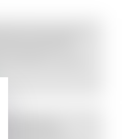
TÉ DES TRAVAUX ACHEVÉS AU
STRUIRE : LA DÉLIVRANCE
E DU PERMIS MODIFICATIF
oit de la construction
rmis de construire en cours de validité
N DES MISSIONS DE
EST UNE CONDITION DE
POUR CHACUNE D’ELLES