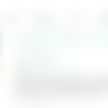
ÉQUIPE
EXPERTISES
ACTUS
HONO
Non-conformité des travaux
construire : la délivrance co
modificatif
Publié le :
17/12/2020
Droit immobilier
/
Droit de la construction
Source :
www.actualitesdudroit.fr
Le titulaire d’un permis de construire en cours de val
compétente un permis modificatif à la double conditi
pas achevée et que les modifications apportées au proj
pas en cause la conception générale de ce dernier...
Li