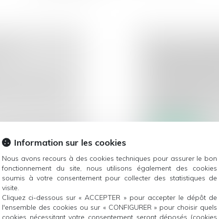
RD :
NON-CONFORMI
PERMIS DE CON
CONDITIONNELL
rie, certains de vos
Droit immobilier
/
Dr
Le titulaire d’un pe
bénéficie de la f...
Lire la suite
Information sur les cookies
Nous avons recours à des cookies techniques pour assurer le bon
fonctionnement du site, nous utilisons également des cookies
soumis à votre consentement pour collecter des statistiques de
visite.
TRAVAUX N’EST
LA DÉCLARATIO
Cliquez ci-dessous sur « ACCEPTER » pour accepter le dépôt de
LITION
L’ARCHITECTE 
l'ensemble des cookies ou sur « CONFIGURER » pour choisir quels
L’ASSURANCE 
cookies nécessitant votre consentement seront déposés (cookies