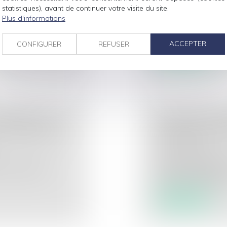
taire d’un bâtiment
statistiques), avant de continuer votre visite du site.
Droit immobilier
/
Dr
Plus d'informations
La Cour de cassatio
même jour pour le m
ACCEPTER
CONFIGURER
REFUSER
Lire la suite
MISSION DE
LE PRÉJUDICE 
 ARCHITECTE :
LORSQUE LA R
ENCOURUE
Droit immobilier
/
Dr
on de maîtrise
Une cour d’appel ne
réparation du préjudi
Lire la suite