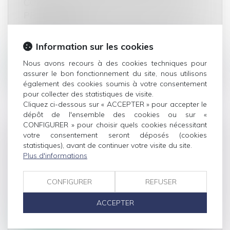
CONSTRUCTION QUAND LE PLU NE LE
PRÉCISE PAS ?
Droit immobilier
/
Droit de la construction
Une extension de construction s'entend d'un
Information sur les cookies
agrandissement de la construction...
Nous avons recours à des cookies techniques pour
Lire la suite
assurer le bon fonctionnement du site, nous utilisons
également des cookies soumis à votre consentement
pour collecter des statistiques de visite.
Cliquez ci-dessous sur « ACCEPTER » pour accepter le
dépôt de l'ensemble des cookies ou sur «
CONFIGURER » pour choisir quels cookies nécessitant
votre consentement seront déposés (cookies
UNE AGENCE GARDE-T-ELLE SON DROIT
statistiques), avant de continuer votre visite du site.
À INDEMNISATION EN CAS DE VENTE
Plus d'informations
AVEC BAISSE DE PRIX ?
Droit immobilier
/
Droit de la propriété
CONFIGURER
REFUSER
La vente à des conditions différentes de celles du
mandat n’ouvre pas droit à...
ACCEPTER
Lire la suite